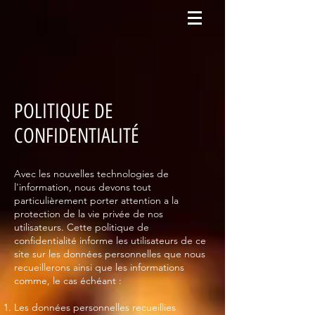
POLITIQUE DE
CONFIDENTIALITÉ
Avec les nouvelles technologies de
l'information, nous devons tout
particulièrement porter attention a la
protection de la vie privée de nos
utilisateurs. Cette politique de
confidentialité informe les utilisateurs de ce
site sur les données personnelles que nous
recueillerons ainsi que les informations
comme, le cas échéant :
Les données personnelles recueillies